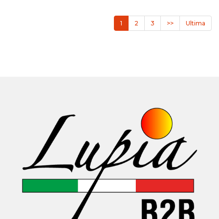
1
2
3
>>
Ultima