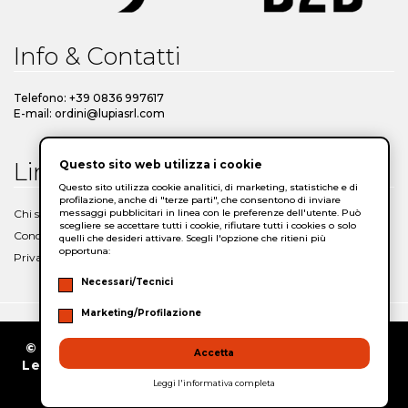
Info & Contatti
Telefono: +39 0836 997617
E-mail: ordini@lupiasrl.com
Questo sito web utilizza i cookie
Link Utili
Questo sito utilizza cookie analitici, di marketing, statistiche e di
profilazione, anche di "terze parti", che consentono di inviare
messaggi pubblicitari in linea con le preferenze dell'utente. Può
Chi siamo
scegliere se accettare tutti i cookie, rifiutare tutti i cookies o solo
Condizioni Generali di Vendita
quelli che desideri attivare. Scegli l'opzione che ritieni più
opportuna:
Privacy Policy
Necessari/Tecnici
Marketing/Profilazione
© Copyright 2026/2027 Lupia - SS 275 Maglie-
Accetta
Leuca, snc – Zona PIP 73020 San Cassiano (Le)
- P.IVA 03988090753
Leggi l'informativa completa
Supported by Moviweb