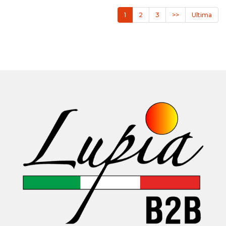
1
2
3
>>
Ultima