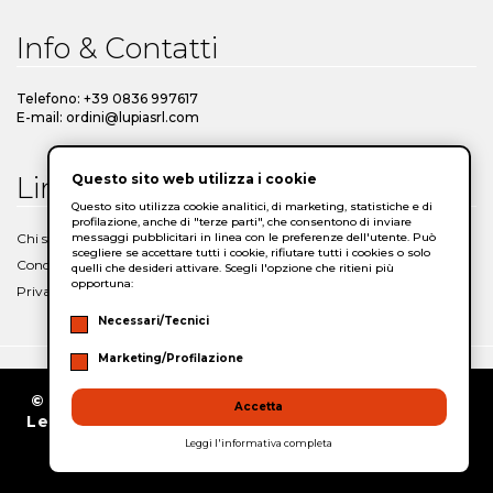
Info & Contatti
Telefono: +39 0836 997617
E-mail: ordini@lupiasrl.com
Questo sito web utilizza i cookie
Link Utili
Questo sito utilizza cookie analitici, di marketing, statistiche e di
profilazione, anche di "terze parti", che consentono di inviare
messaggi pubblicitari in linea con le preferenze dell'utente. Può
Chi siamo
scegliere se accettare tutti i cookie, rifiutare tutti i cookies o solo
Condizioni Generali di Vendita
quelli che desideri attivare. Scegli l'opzione che ritieni più
opportuna:
Privacy Policy
Necessari/Tecnici
Marketing/Profilazione
© Copyright 2026/2027 Lupia - SS 275 Maglie-
Accetta
Leuca, snc – Zona PIP 73020 San Cassiano (Le)
- P.IVA 03988090753
Leggi l'informativa completa
Supported by Moviweb