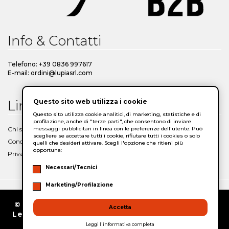
Info & Contatti
Telefono: +39 0836 997617
E-mail: ordini@lupiasrl.com
Questo sito web utilizza i cookie
Link Utili
Questo sito utilizza cookie analitici, di marketing, statistiche e di
profilazione, anche di "terze parti", che consentono di inviare
messaggi pubblicitari in linea con le preferenze dell'utente. Può
Chi siamo
scegliere se accettare tutti i cookie, rifiutare tutti i cookies o solo
Condizioni Generali di Vendita
quelli che desideri attivare. Scegli l'opzione che ritieni più
opportuna:
Privacy Policy
Necessari/Tecnici
Marketing/Profilazione
© Copyright 2026/2027 Lupia - SS 275 Maglie-
Accetta
Leuca, snc – Zona PIP 73020 San Cassiano (Le)
- P.IVA 03988090753
Leggi l'informativa completa