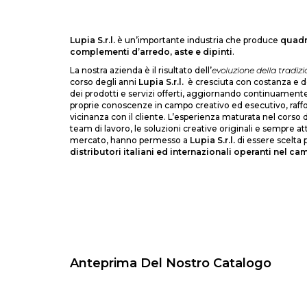
Lupia S.r.l.
è un’importante industria che produce
quadri
complementi d’arredo, aste e dipinti
.
La nostra azienda è il risultato dell’
evoluzione della tradizi
corso degli anni
Lupia S.r.l.
è cresciuta con costanza e 
dei prodotti e servizi offerti, aggiornando continuament
proprie conoscenze in campo creativo ed esecutivo, raffo
vicinanza con il cliente. L’esperienza maturata nel corso de
team di lavoro, le soluzioni creative originali e sempre 
mercato, hanno permesso a
Lupia S.r.l.
di essere scelta 
distributori italiani ed internazionali operanti nel cam
Anteprima Del Nostro Catalogo