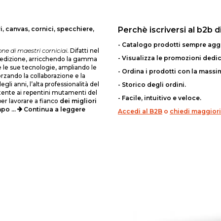
, canvas, cornici, specchiere,
Perchè iscriversi al b2b d
- Catalogo prodotti sempre agg
one di maestri corniciai
. Difatti nel
- Visualizza le promozioni dedica
dedizione, arricchendo la gamma
e le sue tecnologie, ampliando le
- Ordina i prodotti con la massim
rzando la collaborazione e la
gli anni, l’alta professionalità del
- Storico degli ordini.
attente ai repentini mutamenti del
- Facile, intuitivo e veloce.
per lavorare a fianco
dei migliori
po ...
Continua a leggere
Accedi al B2B
o
chiedi maggiori