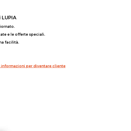
i LUPIA
iornato.
te e le offerte speciali.
a facilità.
 informazioni per diventare cliente