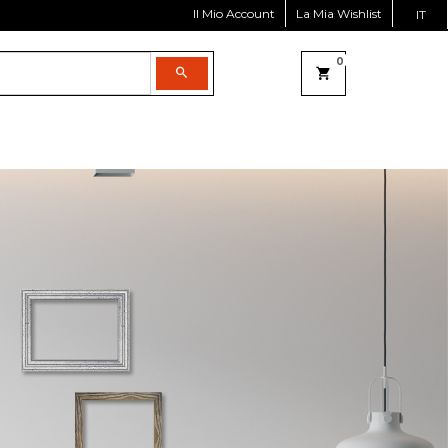
Il Mio Account
La Mia Wishlist
IT
0